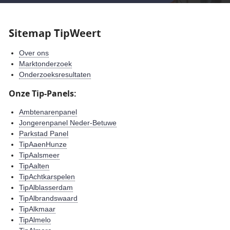
Sitemap TipWeert
Over ons
Marktonderzoek
Onderzoeksresultaten
Onze Tip-Panels:
Ambtenarenpanel
Jongerenpanel Neder-Betuwe
Parkstad Panel
TipAaenHunze
TipAalsmeer
TipAalten
TipAchtkarspelen
TipAlblasserdam
TipAlbrandswaard
TipAlkmaar
TipAlmelo