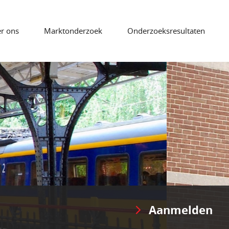
r ons
Marktonderzoek
Onderzoeksresultaten
Aanmelden